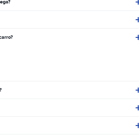
rega?
carro?
?