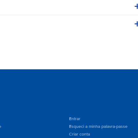
Entrar
e
Esqueci a minha palavra-passe
Criar conta