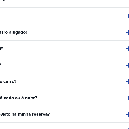
arro alugado?
i?
?
o carro?
ã cedo ou à noite?
evisto na minha reserva?