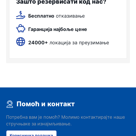
Зашто резервисати код нас?
Бесплатно
отказивање
Гаранција најбоље цене
24000+
локација за преузимање
Помоћ и контакт
Потребна вам је помоћ? Молимо контактирајте наше
стручњаке за изнајмљивање.
Корисничка подршка