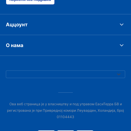
Аццоунт
О нама
Ова веб страница је у власништву и под управом ЕасиТерра БВ и
регистрована је при Привредној комори Леуварден, Холандија, број
01104443