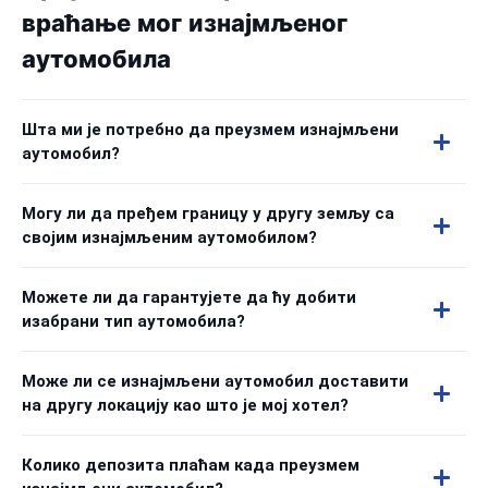
враћање мог изнајмљеног
аутомобила
Шта ми је потребно да преузмем изнајмљени
аутомобил?
Могу ли да пређем границу у другу земљу са
својим изнајмљеним аутомобилом?
Можете ли да гарантујете да ћу добити
изабрани тип аутомобила?
Може ли се изнајмљени аутомобил доставити
на другу локацију као што је мој хотел?
Колико депозита плаћам када преузмем