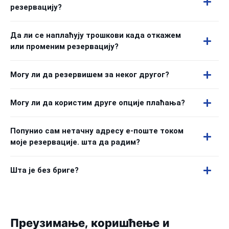
резервацију?
Да ли се наплаћују трошкови када откажем
или променим резервацију?
Могу ли да резервишем за неког другог?
Могу ли да користим друге опције плаћања?
Попунио сам нетачну адресу е-поште током
моје резервације. шта да радим?
Шта је без бриге?
Преузимање, коришћење и