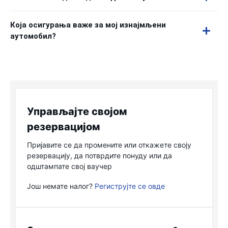
Која осигурања важе за мој изнајмљени
аутомобил?
Управљајте својом
резервацијом
Пријавите се да промените или откажете своју
резервацију, да потврдите понуду или да
одштампате свој ваучер
Још немате налог?
Региструјте се овде