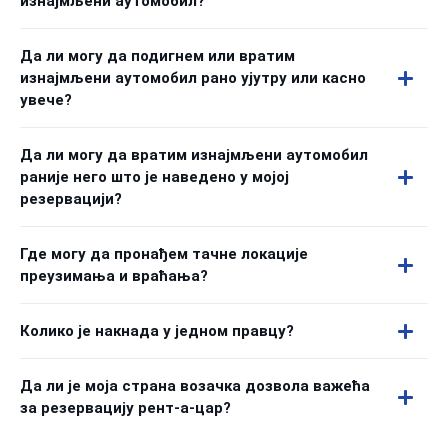
изнајмљени аутомобил?
Да ли могу да подигнем или вратим
изнајмљени аутомобил рано ујутру или касно
увече?
Да ли могу да вратим изнајмљени аутомобил
раније него што је наведено у мојој
резервацији?
Где могу да пронађем тачне локације
преузимања и враћања?
Колико је накнада у једном правцу?
Да ли је моја страна возачка дозвола важећа
за резервацију рент-а-цар?