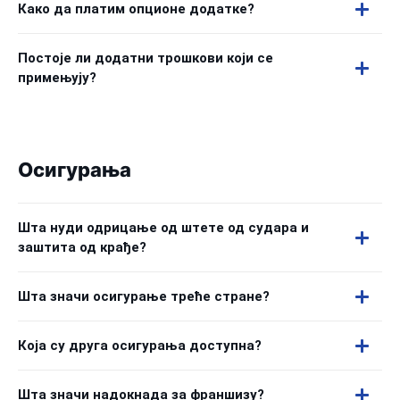
Како да платим опционе додатке?
Постоје ли додатни трошкови који се
примењују?
Осигурања
Шта нуди одрицање од штете од судара и
заштита од крађе?
Шта значи осигурање треће стране?
Која су друга осигурања доступна?
Шта значи надокнада за франшизу?