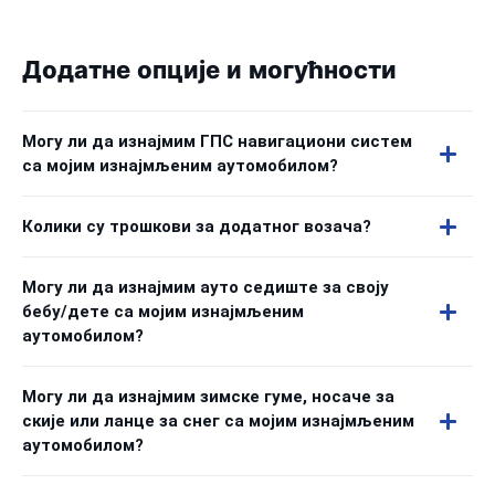
Додатне опције и могућности
Могу ли да изнајмим ГПС навигациони систем
са мојим изнајмљеним аутомобилом?
Колики су трошкови за додатног возача?
Могу ли да изнајмим ауто седиште за своју
бебу/дете са мојим изнајмљеним
аутомобилом?
Могу ли да изнајмим зимске гуме, носаче за
скије или ланце за снег са мојим изнајмљеним
аутомобилом?