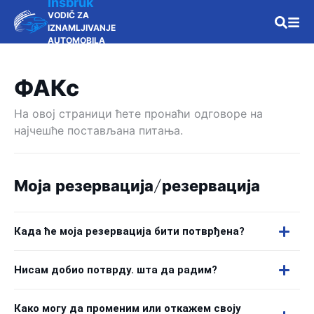
Insbruk
VODIČ ZA
IZNAMLJIVANJE
AUTOMOBILA
ФАКс
На овој страници ћете пронаћи одговоре на
најчешће постављана питања.
Моја резервација/резервација
Када ће моја резервација бити потврђена?
Нисам добио потврду. шта да радим?
Како могу да променим или откажем своју