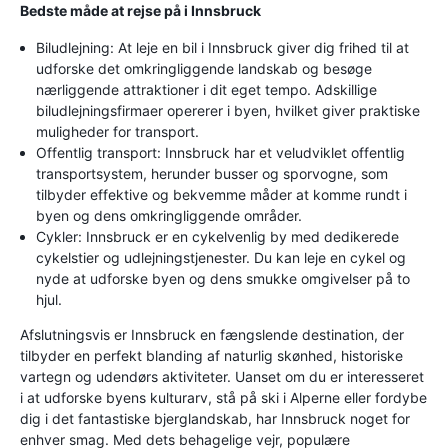
Bedste måde at rejse på i Innsbruck
Biludlejning: At leje en bil i Innsbruck giver dig frihed til at
udforske det omkringliggende landskab og besøge
nærliggende attraktioner i dit eget tempo. Adskillige
biludlejningsfirmaer opererer i byen, hvilket giver praktiske
muligheder for transport.
Offentlig transport: Innsbruck har et veludviklet offentlig
transportsystem, herunder busser og sporvogne, som
tilbyder effektive og bekvemme måder at komme rundt i
byen og dens omkringliggende områder.
Cykler: Innsbruck er en cykelvenlig by med dedikerede
cykelstier og udlejningstjenester. Du kan leje en cykel og
nyde at udforske byen og dens smukke omgivelser på to
hjul.
Afslutningsvis er Innsbruck en fængslende destination, der
tilbyder en perfekt blanding af naturlig skønhed, historiske
vartegn og udendørs aktiviteter. Uanset om du er interesseret
i at udforske byens kulturarv, stå på ski i Alperne eller fordybe
dig i det fantastiske bjerglandskab, har Innsbruck noget for
enhver smag. Med dets behagelige vejr, populære