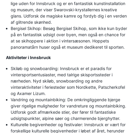
lige uden for Innsbruck og er en fantastisk kunstinstallation
og museum, der viser Swarovski-krystallernes kreative
glans. Udforsk de magiske kamre og fordyb dig i en verden
af glitrende skønhed.
Bergisel Skihop: Besøg Bergisel Skihop, som ikke kun byder
på en fantastisk udsigt over byen, men også en chance for
at se skihoppere i aktion i vintersæsonen. Hoppets
panoramatårn huser også et museum dedikeret til sporten.
Aktiviteter i Innsbruck
Skiløb og snowboarding: Innsbruck er et paradis for
vintersportsentusiaster, med talrige skisportssteder i
nærheden. Nyd skiløb, snowboarding og andre
vinteraktiviteter i feriesteder som Nordkette, Patscherkofel
og Axamer Lizum.
Vandring og mountainbiking: De omkringliggende bjerge
giver rigelige muligheder for vandreture og mountainbiking.
Udforsk godt afmærkede stier, der fører til fantastiske
udsigtspunkter, alpine søer og charmerende bjerghytter.
Kulturelle begivenheder og festivaler: Innsbruck er vært for
forskellige kulturelle begivenheder i løbet af året, herunder