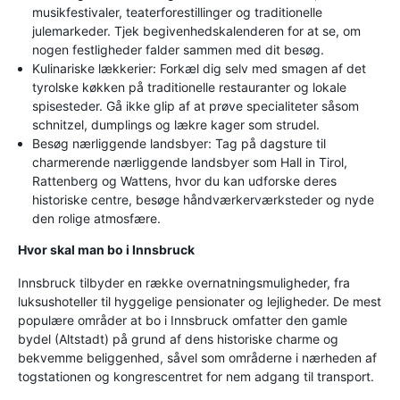
musikfestivaler, teaterforestillinger og traditionelle
julemarkeder. Tjek begivenhedskalenderen for at se, om
nogen festligheder falder sammen med dit besøg.
Kulinariske lækkerier: Forkæl dig selv med smagen af det
tyrolske køkken på traditionelle restauranter og lokale
spisesteder. Gå ikke glip af at prøve specialiteter såsom
schnitzel, dumplings og lækre kager som strudel.
Besøg nærliggende landsbyer: Tag på dagsture til
charmerende nærliggende landsbyer som Hall in Tirol,
Rattenberg og Wattens, hvor du kan udforske deres
historiske centre, besøge håndværkerværksteder og nyde
den rolige atmosfære.
Hvor skal man bo i Innsbruck
Innsbruck tilbyder en række overnatningsmuligheder, fra
luksushoteller til hyggelige pensionater og lejligheder. De mest
populære områder at bo i Innsbruck omfatter den gamle
bydel (Altstadt) på grund af dens historiske charme og
bekvemme beliggenhed, såvel som områderne i nærheden af
togstationen og kongrescentret for nem adgang til transport.