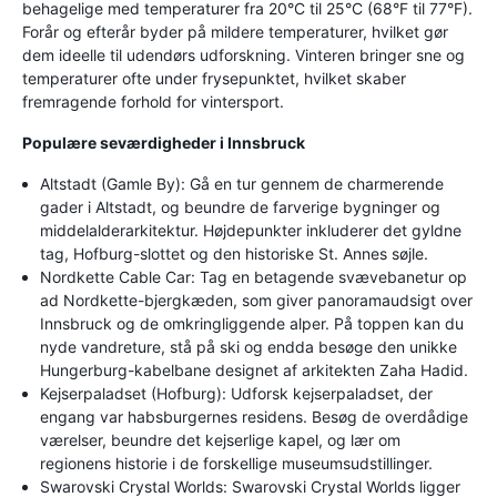
behagelige med temperaturer fra 20°C til 25°C (68°F til 77°F).
Forår og efterår byder på mildere temperaturer, hvilket gør
dem ideelle til udendørs udforskning. Vinteren bringer sne og
temperaturer ofte under frysepunktet, hvilket skaber
fremragende forhold for vintersport.
Populære seværdigheder i Innsbruck
Altstadt (Gamle By): Gå en tur gennem de charmerende
gader i Altstadt, og beundre de farverige bygninger og
middelalderarkitektur. Højdepunkter inkluderer det gyldne
tag, Hofburg-slottet og den historiske St. Annes søjle.
Nordkette Cable Car: Tag en betagende svævebanetur op
ad Nordkette-bjergkæden, som giver panoramaudsigt over
Innsbruck og de omkringliggende alper. På toppen kan du
nyde vandreture, stå på ski og endda besøge den unikke
Hungerburg-kabelbane designet af arkitekten Zaha Hadid.
Kejserpaladset (Hofburg): Udforsk kejserpaladset, der
engang var habsburgernes residens. Besøg de overdådige
værelser, beundre det kejserlige kapel, og lær om
regionens historie i de forskellige museumsudstillinger.
Swarovski Crystal Worlds: Swarovski Crystal Worlds ligger