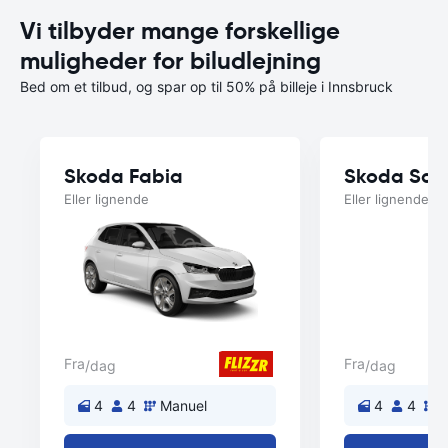
Vi tilbyder mange forskellige
muligheder for biludlejning
Bed om et tilbud, og spar op til 50% på billeje i Innsbruck
Skoda Fabia
Skoda Sca
Eller lignende
Eller lignende
Fra
Fra
/dag
/dag
4
4
Manuel
4
4
M