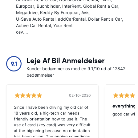
Europcar
Buchbinder
InterRent
Global Rent a Car
Megadrive
Keddy By Europcar
Avis
U-Save Auto Rental
addCarRental
Dollar Rent a Car
Active Car Rental
Your Rent
osv.…
Leje Af Bil Anmeldelser
9.1
Kunder bedømmer os med en 9.1/10 ud af 12842
bedømmelser
02-10-2020
everything 
Since I have been driving my old car of
18 years old, a hig-tech car needs
good car wit
friendly orientation how to use it. The
use of card (key card) was very difficult
at the biginning because no orientation
has been given. The engine sometimes