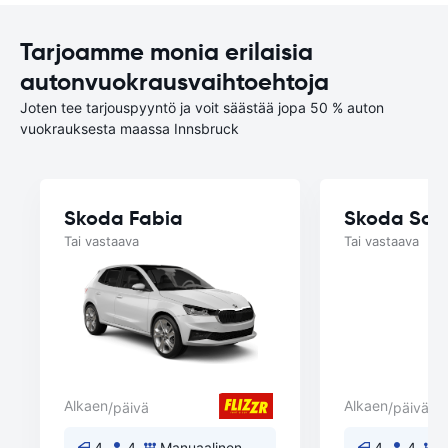
Tarjoamme monia erilaisia
autonvuokrausvaihtoehtoja
Joten tee tarjouspyyntö ja voit säästää jopa 50 % auton
vuokrauksesta maassa Innsbruck
Skoda Fabia
Skoda Sca
Tai vastaava
Tai vastaava
Alkaen
Alkaen
/päivä
/päivä
4
4
Manuaalinen
4
4
M