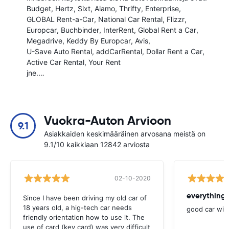
Budget
Hertz
Sixt
Alamo
Thrifty
Enterprise
GLOBAL Rent-a-Car
National Car Rental
Flizzr
Europcar
Buchbinder
InterRent
Global Rent a Car
Megadrive
Keddy By Europcar
Avis
U-Save Auto Rental
addCarRental
Dollar Rent a Car
Active Car Rental
Your Rent
jne.…
Vuokra-Auton Arvioon
9.1
Asiakkaiden keskimääräinen arvosana meistä on
9.1/10 kaikkiaan 12842 arviosta
02-10-2020
everything 
Since I have been driving my old car of
18 years old, a hig-tech car needs
good car wit
friendly orientation how to use it. The
use of card (key card) was very difficult