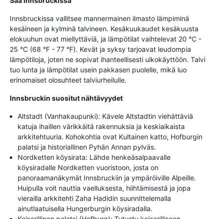
Sää Innsbruckissa
Innsbruckissa vallitsee mannermainen ilmasto lämpiminä
kesäineen ja kylminä talvineen. Kesäkuukaudet kesäkuusta
elokuuhun ovat miellyttäviä, ja lämpötilat vaihtelevat 20 °C -
25 °C (68 °F - 77 °F). Kevät ja syksy tarjoavat leudompia
lämpötiloja, joten ne sopivat ihanteellisesti ulkokäyttöön. Talvi
tuo lunta ja lämpötilat usein pakkasen puolelle, mikä luo
erinomaiset olosuhteet talviurheilulle.
Innsbruckin suositut nähtävyydet
Altstadt (Vanhakaupunki): Kävele Altstadtin viehättäviä
katuja ihaillen värikkäitä rakennuksia ja keskiaikaista
arkkitehtuuria. Kohokohtia ovat Kultainen katto, Hofburgin
palatsi ja historiallinen Pyhän Annan pylväs.
Nordketten köysirata: Lähde henkeäsalpaavalle
köysiradalle Nordketten vuoristoon, josta on
panoraamanäkymät Innsbruckiin ja ympäröiville Alpeille.
Huipulla voit nauttia vaelluksesta, hiihtämisestä ja jopa
vierailla arkkitehti Zaha Hadidin suunnittelemalla
ainutlaatuisella Hungerburgin köysiradalla.
Keisarillinen palatsi (Hofburg): Tutustu keisarilliseen