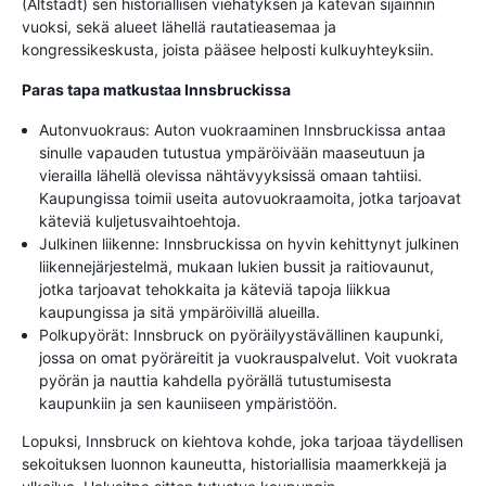
(Altstadt) sen historiallisen viehätyksen ja kätevän sijainnin
vuoksi, sekä alueet lähellä rautatieasemaa ja
kongressikeskusta, joista pääsee helposti kulkuyhteyksiin.
Paras tapa matkustaa Innsbruckissa
Autonvuokraus: Auton vuokraaminen Innsbruckissa antaa
sinulle vapauden tutustua ympäröivään maaseutuun ja
vierailla lähellä olevissa nähtävyyksissä omaan tahtiisi.
Kaupungissa toimii useita autovuokraamoita, jotka tarjoavat
käteviä kuljetusvaihtoehtoja.
Julkinen liikenne: Innsbruckissa on hyvin kehittynyt julkinen
liikennejärjestelmä, mukaan lukien bussit ja raitiovaunut,
jotka tarjoavat tehokkaita ja käteviä tapoja liikkua
kaupungissa ja sitä ympäröivillä alueilla.
Polkupyörät: Innsbruck on pyöräilyystävällinen kaupunki,
jossa on omat pyöräreitit ja vuokrauspalvelut. Voit vuokrata
pyörän ja nauttia kahdella pyörällä tutustumisesta
kaupunkiin ja sen kauniiseen ympäristöön.
Lopuksi, Innsbruck on kiehtova kohde, joka tarjoaa täydellisen
sekoituksen luonnon kauneutta, historiallisia maamerkkejä ja