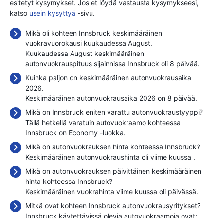
esitetyt kysymykset. Jos et löydä vastausta kysymykseesi,
katso
usein kysyttyä
-sivu.
Mikä oli kohteen Innsbruck keskimääräinen
vuokravuorokausi kuukaudessa August.
Kuukaudessa August keskimääräinen
autonvuokrauspituus sijainnissa Innsbruck oli 8 päivää.
Kuinka paljon on keskimääräinen autonvuokrausaika
2026.
Keskimääräinen autonvuokrausaika 2026 on 8 päivää.
Mikä on Innsbruck eniten varattu autonvuokraustyyppi?
Tällä hetkellä varatuin autovuokraamo kohteessa
Innsbruck on Economy -luokka.
Mikä on autonvuokrauksen hinta kohteessa Innsbruck?
Keskimääräinen autonvuokraushinta oli viime kuussa
.
Mikä on autonvuokrauksen päivittäinen keskimääräinen
hinta kohteessa Innsbruck?
Keskimääräinen vuokrahinta viime kuussa oli
päivässä.
Mitkä ovat kohteen Innsbruck autonvuokrausyritykset?
Innsbruck käytettävissä olevia autovuokraamoja ovat: