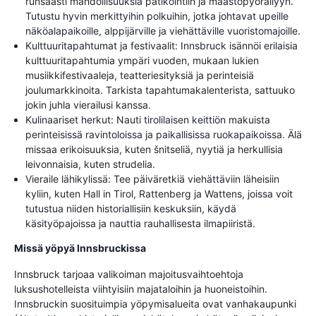
runsaasti mahdollisuuksia patikointiin ja maastopyöräilyyn.
Tutustu hyvin merkittyihin polkuihin, jotka johtavat upeille
näköalapaikoille, alppijärville ja viehättäville vuoristomajoille.
Kulttuuritapahtumat ja festivaalit: Innsbruck isännöi erilaisia
kulttuuritapahtumia ympäri vuoden, mukaan lukien
musiikkifestivaaleja, teatteriesityksiä ja perinteisiä
joulumarkkinoita. Tarkista tapahtumakalenterista, sattuuko
jokin juhla vierailusi kanssa.
Kulinaariset herkut: Nauti tirolilaisen keittiön makuista
perinteisissä ravintoloissa ja paikallisissa ruokapaikoissa. Älä
missaa erikoisuuksia, kuten šnitseliä, nyytiä ja herkullisia
leivonnaisia, kuten strudelia.
Vieraile lähikylissä: Tee päiväretkiä viehättäviin läheisiin
kyliin, kuten Hall in Tirol, Rattenberg ja Wattens, joissa voit
tutustua niiden historiallisiin keskuksiin, käydä
käsityöpajoissa ja nauttia rauhallisesta ilmapiiristä.
Missä yöpyä Innsbruckissa
Innsbruck tarjoaa valikoiman majoitusvaihtoehtoja
luksushotelleista viihtyisiin majataloihin ja huoneistoihin.
Innsbruckin suosituimpia yöpymisalueita ovat vanhakaupunki