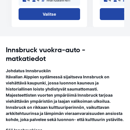
Valitse
Val
Innsbruck vuokra-auto -
matkatiedot
Johdatus Innsbruckiin
Itävallan Alppien sydämessä sijaitseva Innsbruck on
viehättävä kaupunki, jossa luonnon kauneus ja
historiallinen loisto yhdistyvät saumattomasti.
Majesteettisten vuorten ympäröimä Innsbruck tarjoaa
viehättävän ympäristön ja laajan valikoiman ulkoilua.
Innsbruck on rikkaan kulttuuriperinnön, vaikuttavan
arkkitehtuurinsa ja lämpimän vieraanvaraisuuden ansiosta
kohde, joka palvelee sekä luonnon- että kulttuurin ystäville.