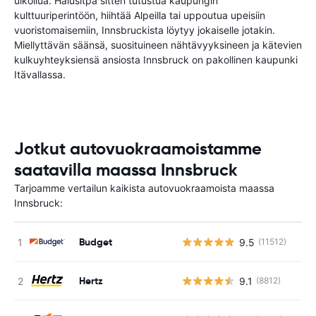
ulkoilua. Halusitpa sitten tutustua kaupungin
kulttuuriperintöön, hiihtää Alpeilla tai uppoutua upeisiin
vuoristomaisemiin, Innsbruckista löytyy jokaiselle jotakin.
Miellyttävän säänsä, suosituineen nähtävyyksineen ja kätevien
kulkuyhteyksiensä ansiosta Innsbruck on pakollinen kaupunki
Itävallassa.
Jotkut autovuokraamoistamme
saatavilla maassa Innsbruck
Tarjoamme vertailun kaikista autovuokraamoista maassa
Innsbruck:
Budget
9.5
(11512)
Hertz
9.1
(8812)