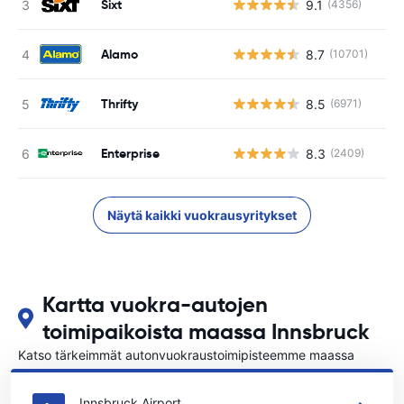
Sixt
9.1
(4356)
Alamo
8.7
(10701)
Thrifty
8.5
(6971)
Enterprise
8.3
(2409)
Näytä kaikki vuokrausyritykset
Kartta vuokra-autojen
toimipaikoista maassa Innsbruck
Katso tärkeimmät autonvuokraustoimipisteemme maassa
Innsbruck
Innsbruck Airport