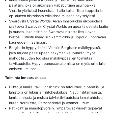
palatsiin, joka oli aikoinaan Habsburgien asuinpaikka.
Vieraile ylellisissä huoneissa, ihaile keisarillista kappelia ja
opi alueen historiasta erilaisissa museon näyttelyissä.
Swarovski Crystal Worlds: Aivan Innsbruckin ulkopuolella
sijaitseva Swarovski Crystal Worlds on upea taideinstallaatio
ja museo, joka esittelee Swarovskin kristallien luovaa
loistoa. Tutustu maagisiin kammioihin ja uppoudu hohtavan
kauneuden maailmaan.
Bergiselin hyppyrimäki: Vieraile Bergiselin mäkihypyssä,
joka tarjoaa paitsi upean näkymän kaupunkiin, myös
mahdollisuuden todistaa mäkihyppääjien toimintaa
talvikaudella. Hypyn panoraamatornissa on myös urheilulle
omistettu museo.
Toiminta Innsbruckissa
Hiihto ja lumilautailu: Innsbruck on talviurheilun paratiisi, ja
lähistöllä on lukuisia hiihtokeskuksia. Nauti hiihtämisestä,
lumilautailusta ja muista talviaktiviteeteista lomakohteissa,
kuten Nordkette, Patscherkofel ja Axamer Lizum.
Patikointi ja maastopyöräily: Ympäröivät vuoret tarjoavat