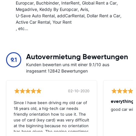
Europcar
Buchbinder
InterRent
Global Rent a Car
Megadrive
Keddy By Europcar
Avis
U-Save Auto Rental
addCarRental
Dollar Rent a Car
Active Car Rental
Your Rent
, etc…
Autovermietung Bewertungen
9.1
Kunden bewerten uns mit einer 9.1/10 aus
insgesamt 12842 Bewertungen
02-10-2020
everything 
Since I have been driving my old car of
18 years old, a hig-tech car needs
good car wit
friendly orientation how to use it. The
use of card (key card) was very difficult
at the biginning because no orientation
has been given. The engine sometimes