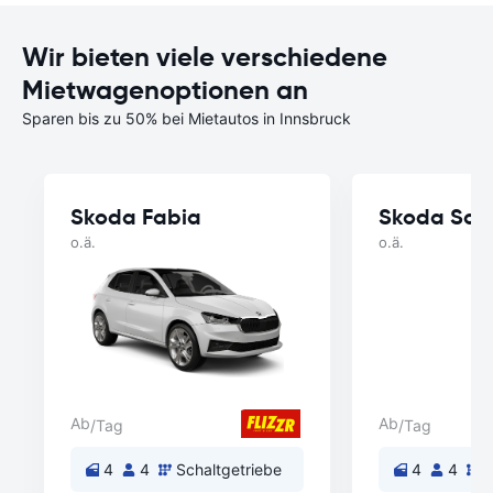
Wir bieten viele verschiedene
Mietwagenoptionen an
Sparen bis zu 50% bei Mietautos in Innsbruck
Skoda Fabia
Skoda Sca
o.ä.
o.ä.
Ab
Ab
/Tag
/Tag
4
4
Schaltgetriebe
4
4
S