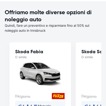
Offriamo molte diverse opzioni di
noleggio auto
Quindi, fare un preventivo e risparmiare fino al 50% sul
noleggio auto in Innsbruck
Skoda Fabia
Skoda Sca
O simile
O simile
Da
Da
/giorno
/giorno
4
4
Manuale
4
4
M