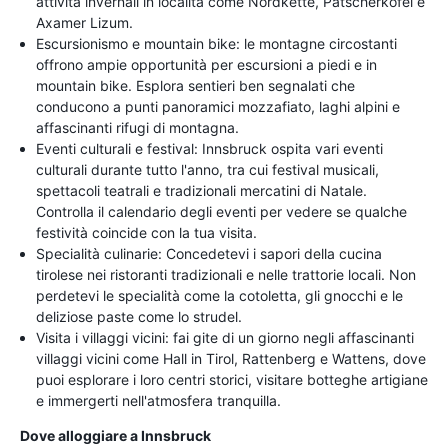
attività invernali in località come Nordkette, Patscherkofel e
Axamer Lizum.
Escursionismo e mountain bike: le montagne circostanti
offrono ampie opportunità per escursioni a piedi e in
mountain bike. Esplora sentieri ben segnalati che
conducono a punti panoramici mozzafiato, laghi alpini e
affascinanti rifugi di montagna.
Eventi culturali e festival: Innsbruck ospita vari eventi
culturali durante tutto l'anno, tra cui festival musicali,
spettacoli teatrali e tradizionali mercatini di Natale.
Controlla il calendario degli eventi per vedere se qualche
festività coincide con la tua visita.
Specialità culinarie: Concedetevi i sapori della cucina
tirolese nei ristoranti tradizionali e nelle trattorie locali. Non
perdetevi le specialità come la cotoletta, gli gnocchi e le
deliziose paste come lo strudel.
Visita i villaggi vicini: fai gite di un giorno negli affascinanti
villaggi vicini come Hall in Tirol, Rattenberg e Wattens, dove
puoi esplorare i loro centri storici, visitare botteghe artigiane
e immergerti nell'atmosfera tranquilla.
Dove alloggiare a Innsbruck