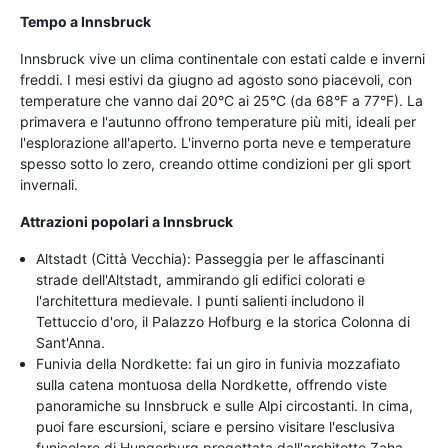
Tempo a Innsbruck
Innsbruck vive un clima continentale con estati calde e inverni
freddi. I mesi estivi da giugno ad agosto sono piacevoli, con
temperature che vanno dai 20°C ai 25°C (da 68°F a 77°F). La
primavera e l'autunno offrono temperature più miti, ideali per
l'esplorazione all'aperto. L'inverno porta neve e temperature
spesso sotto lo zero, creando ottime condizioni per gli sport
invernali.
Attrazioni popolari a Innsbruck
Altstadt (Città Vecchia): Passeggia per le affascinanti
strade dell'Altstadt, ammirando gli edifici colorati e
l'architettura medievale. I punti salienti includono il
Tettuccio d'oro, il Palazzo Hofburg e la storica Colonna di
Sant'Anna.
Funivia della Nordkette: fai un giro in funivia mozzafiato
sulla catena montuosa della Nordkette, offrendo viste
panoramiche su Innsbruck e sulle Alpi circostanti. In cima,
puoi fare escursioni, sciare e persino visitare l'esclusiva
funicolare di Hungerburg progettata dall'architetto Zaha