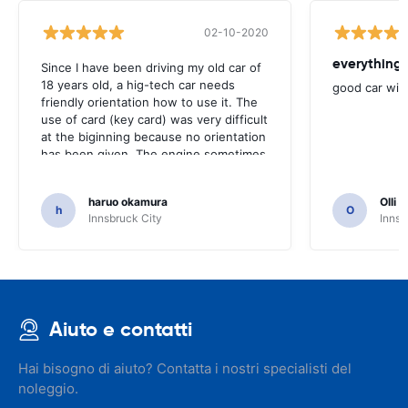
02-10-2020
everything 
Since I have been driving my old car of
18 years old, a hig-tech car needs
good car wit
friendly orientation how to use it. The
use of card (key card) was very difficult
at the biginning because no orientation
has been given. The engine sometimes
could not be started even with the card
very near to the handle. However, it
haruo okamura
Olli N
was very nice car, indeed.
h
O
Innsbruck City
Innsb
Aiuto e contatti
Hai bisogno di aiuto? Contatta i nostri specialisti del
noleggio.